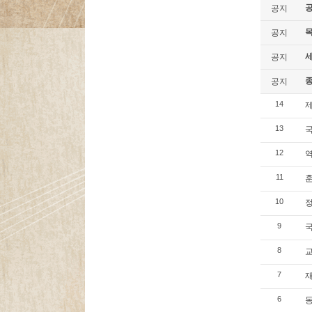
공지
공지
세
공지
공지
제
14
13
12
훈
11
정
10
9
8
재
7
동
6